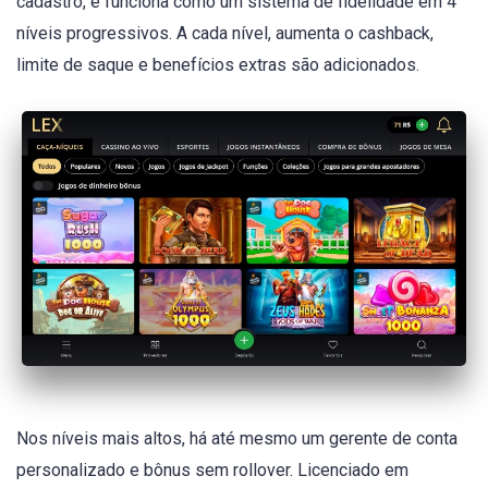
cadastro, e funciona como um sistema de fidelidade em 4
níveis progressivos. A cada nível, aumenta o cashback,
limite de saque e benefícios extras são adicionados.
Nos níveis mais altos, há até mesmo um gerente de conta
personalizado e bônus sem rollover. Licenciado em