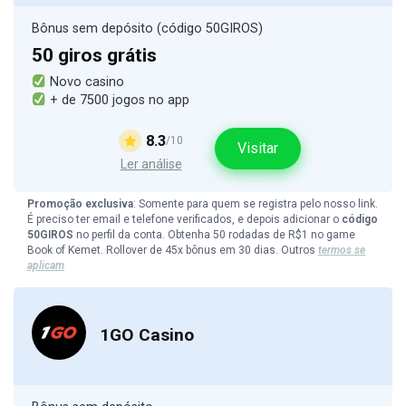
Bônus sem depósito (código 50GIROS)
50 giros grátis
Novo casino
+ de 7500 jogos no app
8.3
/10
Visitar
Ler análise
Promoção exclusiva
: Somente para quem se registra pelo nosso link.
É preciso ter email e telefone verificados, e depois adicionar o
código
50GIROS
no perfil da conta. Obtenha 50 rodadas de R$1 no game
Book of Kemet. Rollover de 45x bônus em 30 dias. Outros
termos se
aplicam
1GO Casino