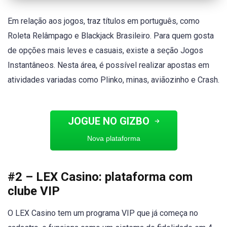
Em relação aos jogos, traz títulos em português, como
Roleta Relâmpago e Blackjack Brasileiro. Para quem gosta
de opções mais leves e casuais, existe a seção Jogos
Instantâneos. Nesta área, é possível realizar apostas em
atividades variadas como Plinko, minas, aviãozinho e Crash.
JOGUE NO GIZBO
Nova plataforma
#2 – LEX Casino: plataforma com
clube VIP
O LEX Casino tem um programa VIP que já começa no