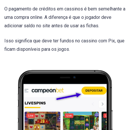
O pagamento de créditos em cassinos é bem semelhante a
uma compra online. A diferença é que o jogador deve
adicionar saldo no site antes de usar as fichas.
Isso significa que deve ter fundos no cassino com Pix, que
ficam disponíveis para os jogos.