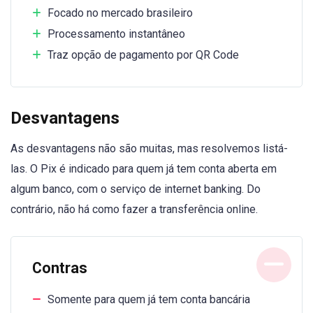
Focado no mercado brasileiro
Processamento instantâneo
Traz opção de pagamento por QR Code
Desvantagens
As desvantagens não são muitas, mas resolvemos listá-
las. O Pix é indicado para quem já tem conta aberta em
algum banco, com o serviço de internet banking. Do
contrário, não há como fazer a transferência online.
Contras
Somente para quem já tem conta bancária