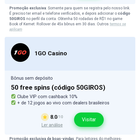
Promoção exclusiva
: Somente para quem se registra pelo nosso link.
É preciso ter email e telefone verificados, e depois adicionar o
código
50GIROS
no perfil da conta. Obtenha 50 rodadas de R$1 no game
Book of Kemet. Rollover de 45x bônus em 30 dias. Outros
termos se
aplicam
1GO Casino
Bônus sem depósito
50 free spins (código 50GIROS)
Clube VIP com cashback 10%
+ de 12 jogos ao vivo com dealers brasileiros
8.0
/10
Visitar
Ler análise
Promoção exclusiva de boas-vindas
: Para leitores do melhores-