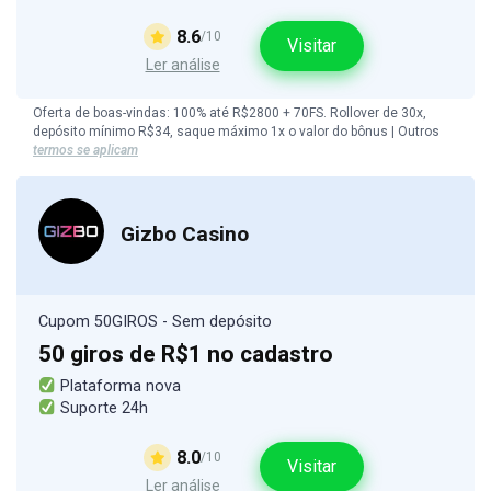
8.6
/10
Visitar
Ler análise
Oferta de boas-vindas: 100% até R$2800 + 70FS. Rollover de 30x,
depósito mínimo R$34, saque máximo 1x o valor do bônus | Outros
termos se aplicam
Gizbo Casino
Cupom 50GIROS - Sem depósito
50 giros de R$1 no cadastro
Plataforma nova
Suporte 24h
8.0
/10
Visitar
Ler análise