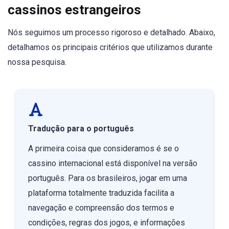
cassinos estrangeiros
Nós seguimos um processo rigoroso e detalhado. Abaixo,
detalhamos os principais critérios que utilizamos durante
nossa pesquisa.
Tradução para o português
A primeira coisa que consideramos é se o
cassino internacional está disponível na versão
português. Para os brasileiros, jogar em uma
plataforma totalmente traduzida facilita a
navegação e compreensão dos termos e
condições, regras dos jogos, e informações