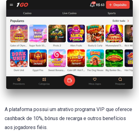
A plataforma possui um atrativo programa VIP que oferece
cashback de 10%, bônus de recarga e outros benefícios
aos jogadores fiéis.