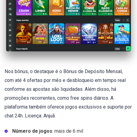
Nos bônus, o destaque é o Bônus de Depósito Mensal,
com até 4 ofertas por mês e desbloqueio em tempo real
conforme as apostas são liquidadas. Além disso, há
promoções recorrentes, como free spins diários. A
plataforma também oferece jogos exclusivos e suporte por
chat 24h. Licença: Anjuã.
Número de jogos
: mais de 6 mil