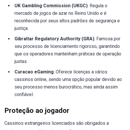
UK Gambling Commission (UKGC)
: Regula o
mercado de jogos de azar no Reino Unido e é
reconhecida por seus altos padrões de segurança e
justiça.
Gibraltar Regulatory Authority (GRA)
: Famosa por
seu processo de licenciamento rigoroso, garantindo
que os operadores mantenham práticas de operação
justas.
Curacao eGaming
: Oferece licenças a vários
cassinos online, sendo uma opção popular devido ao
seu processo menos burocrático, mas ainda assim
confiável.
Proteção ao jogador
Cassinos estrangeiros licenciados são obrigados a