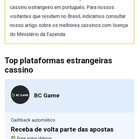
cassino estrangeiro em português. Para nossos
visitantes que residem no Brasil, indicamos consultar
nosso artigo sobre os melhores cassinos com licença
do Ministério da Fazenda.
Top plataformas estrangeiras
cassino
BC Game
Cashback automático
Receba de volta parte das apostas
Free spins diários