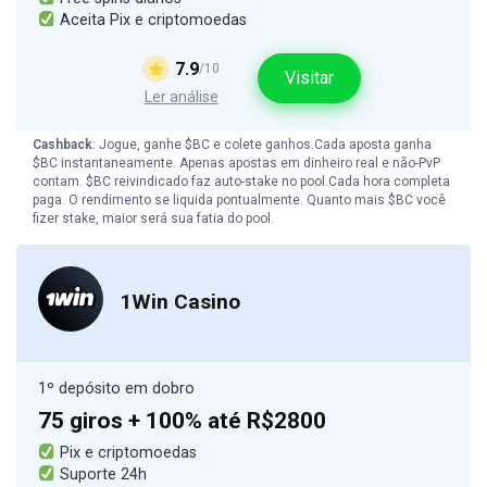
Aceita Pix e criptomoedas
7.9
/10
Visitar
Ler análise
Cashback
: Jogue, ganhe $BC e colete ganhos.Cada aposta ganha
$BC instantaneamente. Apenas apostas em dinheiro real e não-PvP
contam. $BC reivindicado faz auto-stake no pool.Cada hora completa
paga. O rendimento se liquida pontualmente. Quanto mais $BC você
fizer stake, maior será sua fatia do pool.
1Win Casino
1º depósito em dobro
75 giros + 100% até R$2800
Pix e criptomoedas
Suporte 24h