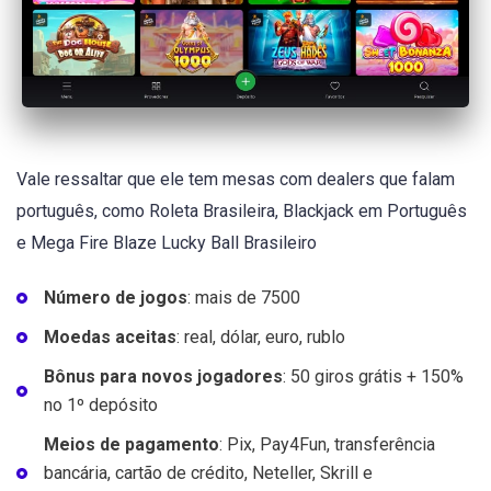
Vale ressaltar que ele tem mesas com dealers que falam
português, como Roleta Brasileira, Blackjack em Português
e Mega Fire Blaze Lucky Ball Brasileiro
Número de jogos
: mais de 7500
Moedas aceitas
: real, dólar, euro, rublo
Bônus para novos jogadores
: 50 giros grátis + 150%
no 1º depósito
Meios de pagamento
: Pix, Pay4Fun, transferência
bancária, cartão de crédito, Neteller, Skrill e