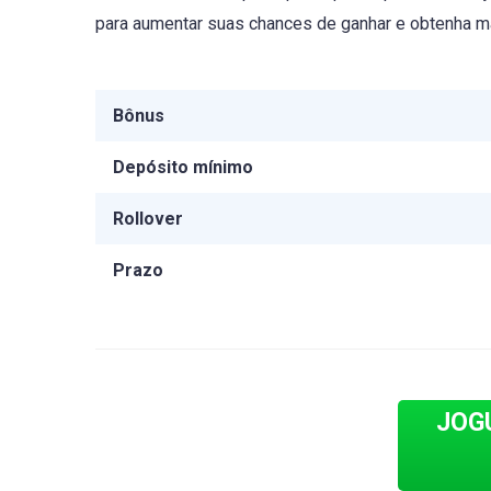
para aumentar suas chances de ganhar e obtenha m
Bônus
Depósito mínimo
Rollover
Prazo
JOG