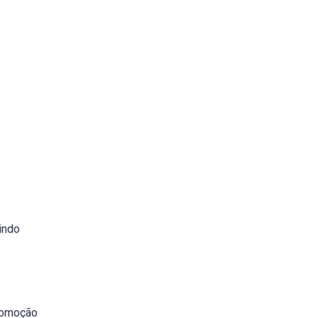
indo
promoção