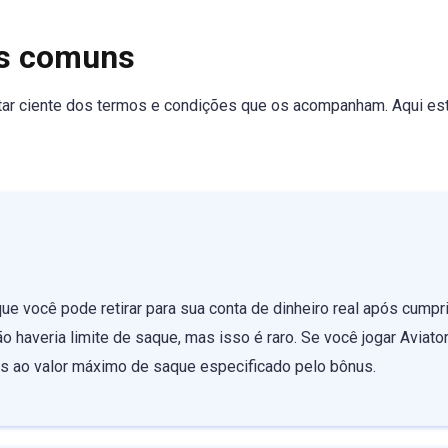
is comuns
 estar ciente dos termos e condições que os acompanham. Aqui es
e você pode retirar para sua conta de dinheiro real após cumpri
ão haveria limite de saque, mas isso é raro. Se você jogar Aviato
s ao valor máximo de saque especificado pelo bônus.