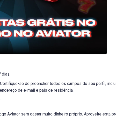
 dias.
 Certifique-se de preencher todos os campos do seu perfil, inclu
endereço de e-mail e país de residência.
.
ogo Aviator sem gastar muito dinheiro próprio. Aproveite esta 