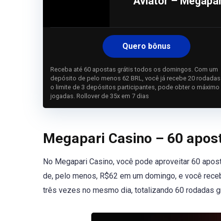
Aviator – Megapar
Quero bônus
Receba até 60 apostas grátis todos os domingos. Com um
depósito de pelo menos 62 BRL, você já recebe 20 rodadas
o limite de 3 depósitos participantes, pode obter o máximo
jogadas. Rollover de 35x em 7 dias
Megapari Casino – 60 apost
No Megapari Casino, você pode aproveitar 60 apost
de, pelo menos, R$62 em um domingo, e você receber
três vezes no mesmo dia, totalizando 60 rodadas gr