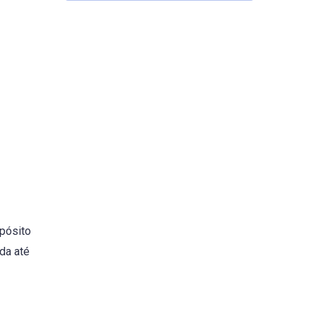
epósito
da até