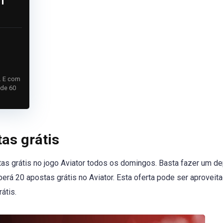
i
. E com
 de 60
as grátis
as grátis no jogo Aviator todos os domingos. Basta fazer um d
á 20 apostas grátis no Aviator. Esta oferta pode ser aproveita
átis.