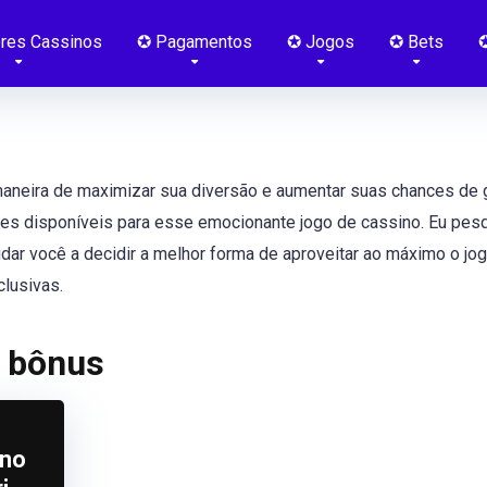
res Cassinos
✪ Pagamentos
✪ Jogos
✪ Bets
aneira de maximizar sua diversão e aumentar suas chances de g
ões disponíveis para esse emocionante jogo de cassino. Eu pes
dar você a decidir a melhor forma de aproveitar ao máximo o jo
lusivas.
m bônus
 no