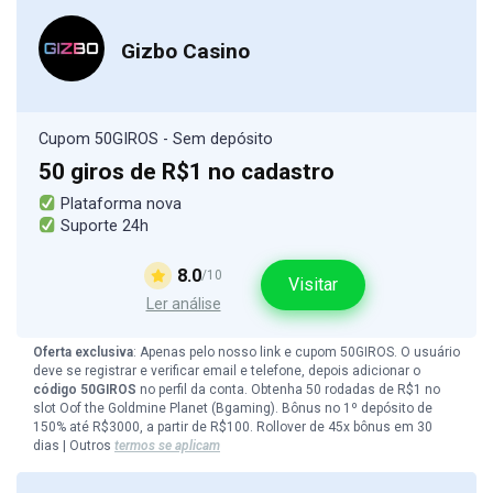
Gizbo Casino
Cupom 50GIROS - Sem depósito
50 giros de R$1 no cadastro
Plataforma nova
Suporte 24h
8.0
/10
Visitar
Ler análise
Oferta exclusiva
: Apenas pelo nosso link e cupom 50GIROS. O usuário
deve se registrar e verificar email e telefone, depois adicionar o
código 50GIROS
no perfil da conta. Obtenha 50 rodadas de R$1 no
slot Oof the Goldmine Planet (Bgaming). Bônus no 1º depósito de
150% até R$3000, a partir de R$100. Rollover de 45x bônus em 30
dias | Outros
termos se aplicam