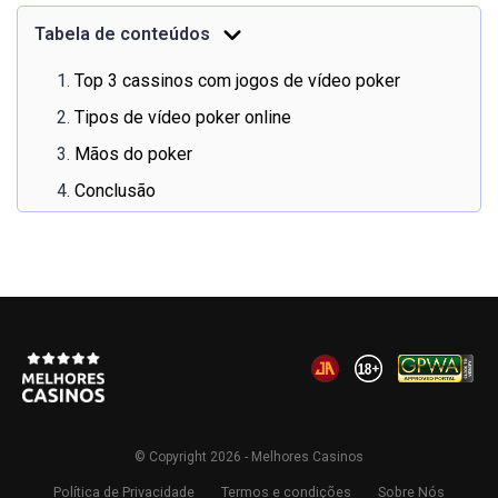
Tabela de conteúdos
Top 3 cassinos com jogos de vídeo poker
Tipos de vídeo poker online
Mãos do poker
Conclusão
© Copyright 2026 - Melhores Casinos
Política de Privacidade
Termos e condições
Sobre Nós