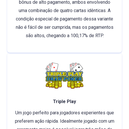
bônus de alto pagamento, ambos envolvendo
uma combinação de quatro cartas idênticas. A
condição especial de pagamento dessa variante
não é fácil de ser cumprida, mas os pagamentos
são altos, chegando a 100,17% de RTP.
Triple Play
Um jogo perfeito para jogadores experientes que
preferem ação rápida. Idealmente jogado com um